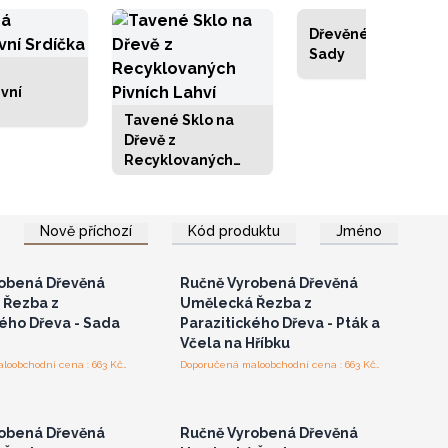
Dřevěné Šachové
Sady
vní
Tavené Sklo na
Dřevě z
Recyklovaných
Pivních Lahví
laste se nebo se
Přihlaste se nebo se
Nově příchozí
Kód produktu
Jméno
registrujte pro
zaregistrujte pro
koobchodní ceny
velkoobchodní ceny
obená Dřevěná
Ručně Vyrobená Dřevěná
 Řezba z
Umělecká Řezba z
kého Dřeva - Sada
Parazitického Dřeva - Pták a
Včela na Hříbku
Doporučená maloobchodní cena : 663 Kč/kus
Doporučená maloobchodní cena : 663 Kč/kus
laste se nebo se
Přihlaste se nebo se
registrujte pro
zaregistrujte pro
koobchodní ceny
velkoobchodní ceny
obená Dřevěná
Ručně Vyrobená Dřevěná