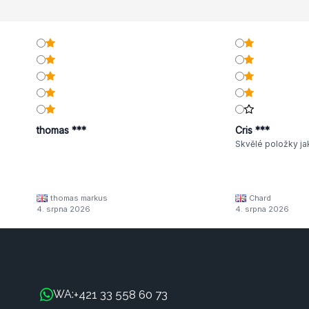
thomas ***
Cris ***
Skvělé položky ja
thomas markus
Chard
4. srpna 2026
4. srpna 2026
+421 33 558 60 73
WA: