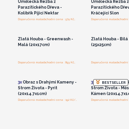
Umělecká Řezba z
Umělecká Řezba z
Parazitického Dřeva -
Parazitického Dřev
Kolibřík Pijící Nektar
Kráčející Slon
Doporučená maloobchodní cena : 574 Kč/kus
Přihlaste se nebo se
Přihlaste se ne
zaregistrujte pro
zaregistrujte 
velkoobchodní ceny
velkoobchodní 
Zlatá Houba - Greenwash -
Zlatá Houba - Bílá 
Malá (20x17cm)
(25x25cm)
Doporučená maloobchodní cena : 893 Kč/kus
Přihlaste se nebo se
Přihlaste se ne
zaregistrujte pro
zaregistrujte 
velkoobchodní ceny
velkoobchodní 
3x
Obraz s Drahými Kameny -
3x
Obraz s Drahým
BESTSELLER
Strom Života - Pyrit
Strom Života - Měs
(20x14.7x1cm)
Kámen (20x14.7x1
Doporučená maloobchodní cena : 192 Kč/kus