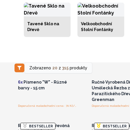
Tavené Sklo na
Velkoobchodní
Dřevě
Stolní Fontánky
Přihlaste se nebo se
Přihlaste se ne
Zobrazeno
20
z
315
produkty
zaregistrujte pro
zaregistrujte 
velkoobchodní ceny
velkoobchodní 
6x
Písmeno "W" - Různé
Ručně Vyrobená D
barvy - 15 cm
Umělecká Řezba z
Parazitického Dřev
Greenman
Doporučená maloobchodní cena : 70 Kč/kus
Přihlaste se nebo se
Přihlaste se ne
zaregistrujte pro
zaregistrujte 
velkoobchodní ceny
velkoobchodní 
Ručně Vyrobená Dřevěná
Ručně Vyrobená D
BESTSELLER
BESTSELLER