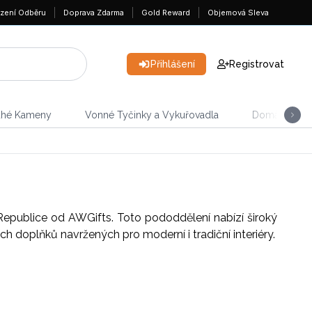
zení Odběru
Doprava Zdarma
Gold Reward
Objemová Sleva
Přihlášení
Registrovat
ahé Kameny
Vonné Tyčinky a Vykuřovadla
Domácnost &
epublice od AWGifts. Toto pododdělení nabízí široký
h doplňků navržených pro moderní i tradiční interiéry.