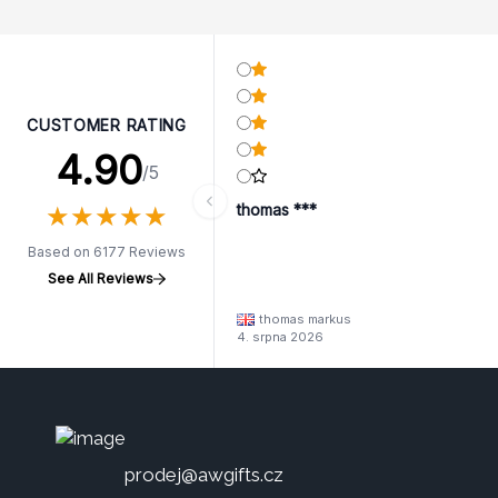
CUSTOMER RATING
4.90
/5
★
★
★
★
★
★
★
★
★
★
thomas ***
Based on 6177 Reviews
See All Reviews
thomas markus
4. srpna 2026
prodej@awgifts.cz