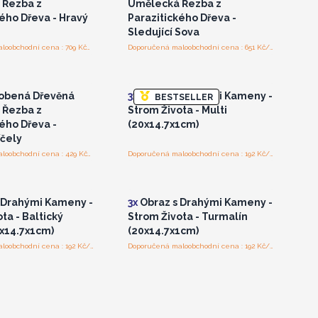
 Řezba z
Umělecká Řezba z
ého Dřeva - Hravý
Parazitického Dřeva -
Sledující Sova
Doporučená maloobchodní cena : 709 Kč/kus
Doporučená maloobchodní cena : 651 Kč/kus
laste se nebo se
Přihlaste se nebo se
registrujte pro
zaregistrujte pro
koobchodní ceny
velkoobchodní ceny
obená Dřevěná
3x
Obraz s Drahými Kameny -
BESTSELLER
 Řezba z
Strom Života - Multi
ého Dřeva -
(20x14.7x1cm)
Včely
Doporučená maloobchodní cena : 429 Kč/kus
Doporučená maloobchodní cena : 192 Kč/kus
laste se nebo se
Přihlaste se nebo se
registrujte pro
zaregistrujte pro
koobchodní ceny
velkoobchodní ceny
 Drahými Kameny -
3x
Obraz s Drahými Kameny -
ta - Baltický
Strom Života - Turmalín
0x14.7x1cm)
(20x14.7x1cm)
Doporučená maloobchodní cena : 192 Kč/kus
Doporučená maloobchodní cena : 192 Kč/kus