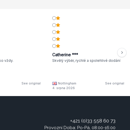
Catherine ***
ko vždy.
Skvělý výběr, rychlé a spolehlivé dodání
See original
Nottingham
See original
4. srpna 2026
+421 (0)33 558 60 73
Provozní Doba: Po-Pá, 08:00-16:00