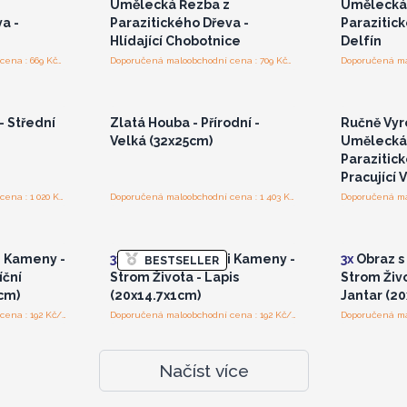
Umělecká Řezba z
Umělecká
a -
Parazitického Dřeva -
Parazitick
Hlídající Chobotnice
Delfín
Doporučená maloobchodní cena : 669 Kč/kus
Doporučená maloobchodní cena : 709 Kč/kus
bo se
Přihlaste se nebo se
Přih
pro
zaregistrujte pro
za
ceny
velkoobchodní ceny
vel
- Střední
Zlatá Houba - Přírodní -
Ručně Vyr
Velká (32x25cm)
Umělecká
Parazitick
Pracující 
Doporučená maloobchodní cena : 1 020 Kč/kus
Doporučená maloobchodní cena : 1 403 Kč/kus
bo se
Přihlaste se nebo se
Přih
pro
zaregistrujte pro
za
ceny
velkoobchodní ceny
vel
i Kameny -
3x
Obraz s Drahými Kameny -
3x
Obraz s
BESTSELLER
íční
Strom Života - Lapis
Strom Živo
cm)
(20x14.7x1cm)
Jantar (2
Doporučená maloobchodní cena : 192 Kč/kus
Doporučená maloobchodní cena : 192 Kč/kus
Načíst více