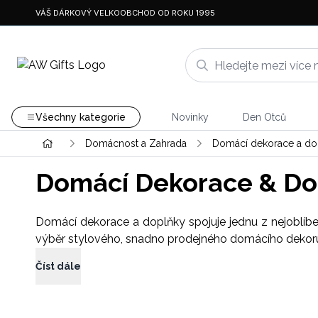
VÁŠ DÁRKOVÝ VELKOOBCHOD OD ROKU 1995
Všechny kategorie
Novinky
Den Otců
Domácnost a Zahrada
Domácí dekorace a do
Domácí Dekorace & Do
Domácí dekorace a doplňky spojuje jednu z nejoblíb
výběr stylového, snadno prodejného domácího dekoru, v
Číst dále