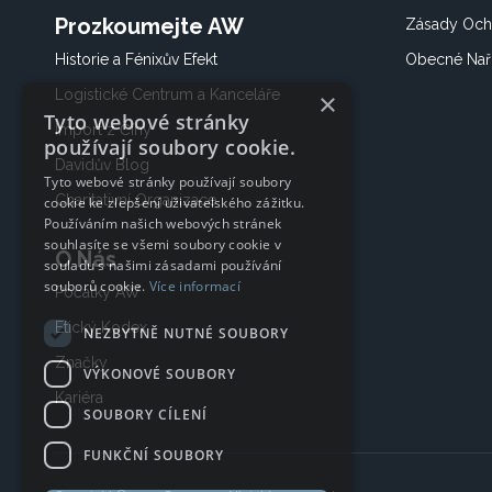
Prozkoumejte AW
Zásady Och
Historie a Fénixův Efekt
Obecné Nař
Logistické Centrum a Kanceláře
×
Tyto webové stránky
Import z Číny
používají soubory cookie.
Davidův Blog
Tyto webové stránky používají soubory
Charitativní Organizace
cookie ke zlepšení uživatelského zážitku.
Používáním našich webových stránek
souhlasíte se všemi soubory cookie v
O Nás
souladu s našimi zásadami používání
souborů cookie.
Více informací
Počátky AW
Etický Kodex
NEZBYTNĚ NUTNÉ SOUBORY
Značky
VÝKONOVÉ SOUBORY
Kariéra
SOUBORY CÍLENÍ
FUNKČNÍ SOUBORY