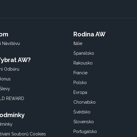
oom
Rodina AW
i Návštěvu
Itálie
Španělsko
 Vybrat AW?
Rakousko
í Odběru
Francie
 Bonus
Polsko
Slevy
Evropa
OLD REWARD
Chorvatsko
Švédsko
Podmínky
Slovensko
dmínky
Portugalsko
ívání Souborů Cookies