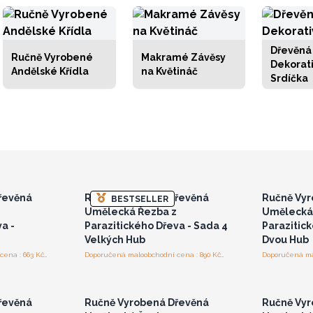
Dřevěná
Ručně Vyrobené
Makramé Závěsy
Dekorati
Andělské Křídla
na Květináč
Srdíčka
bo se
Přihlaste se nebo se
Přih
pro
zaregistrujte pro
za
ceny
velkoobchodní ceny
vel
řevěná
Ručně Vyrobená Dřevěná
Ručně Vyr
BESTSELLER
Umělecká Řezba z
Umělecká
a -
Parazitického Dřeva - Sada 4
Parazitic
Velkých Hub
Dvou Hub
Doporučená maloobchodní cena : 663 Kč/kus
Doporučená maloobchodní cena : 890 Kč/kus
bo se
Přihlaste se nebo se
Přih
pro
zaregistrujte pro
za
ceny
velkoobchodní ceny
vel
řevěná
Ručně Vyrobená Dřevěná
Ručně Vyr