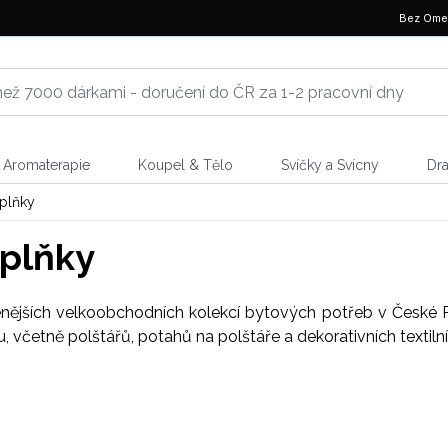
Bez Ome
Aromaterapie
Koupel & Tělo
Svíčky a Svícny
Dr
plňky
plňky
enějších velkoobchodních kolekcí bytových potřeb v České R
četně polštářů, potahů na polštáře a dekorativních textilníc