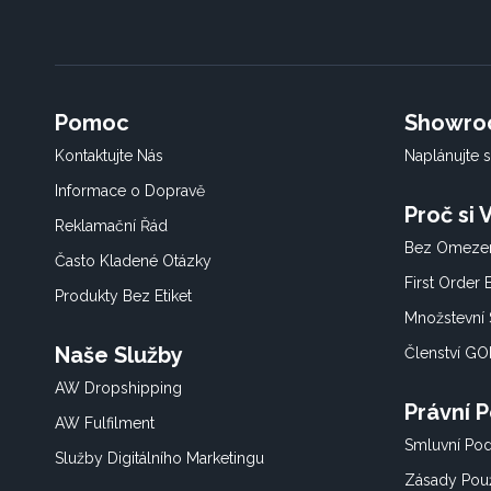
Pomoc
Showr
Kontaktujte Nás
Naplánujte s
Informace o Dopravě
Proč si
Reklamační Řád
Bez Omezen
Často Kladené Otázky
First Order
Produkty Bez Etiket
Množstevní 
Naše Služby
Členství G
AW Dropshipping
Právní 
AW Fulfilment
Smluvní Po
Služby Digitálního Marketingu
Zásady Použ