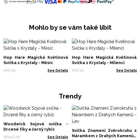
Mohlo by se vám také líbit
Hop Hare Magická Květinová
Hop Hare Magická Květinová
Svíčka s Krystaly - Měsíc
Svíčka s Krystaly - Milenci
HHC-03
See Details
HHC-01
See Details
Trendy
Woodwick Sojová svíčka -
Drcené fíky a černý rybíz
Svíčka Znamení Zvěrokruhu s
Náramkem z Drahých Kamenů -
WSoyC-08
See Details