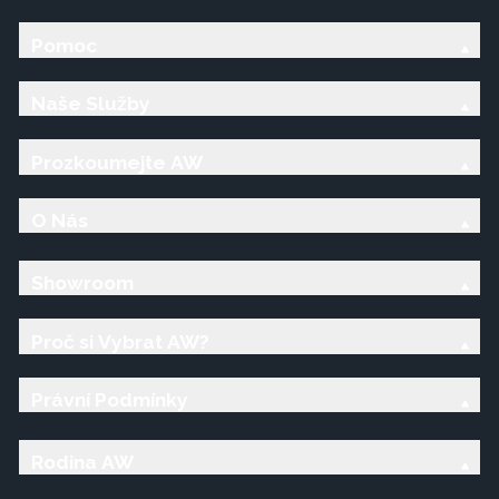
Pomoc
Naše Služby
Prozkoumejte AW
O Nás
Showroom
Proč si Vybrat AW?
Právní Podmínky
Rodina AW