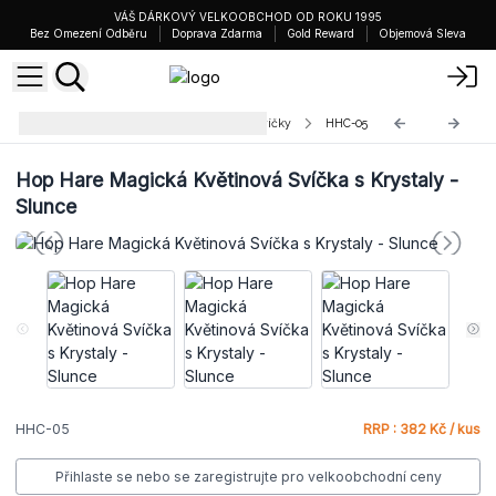
VÁŠ DÁRKOVÝ VELKOOBCHOD OD ROKU 1995
Bez Omezení Odběru
Doprava Zdarma
Gold Reward
Objemová Sleva
Hop Hare Květinové Krystalové Svíčky
HHC-05
Hop Hare Magická Květinová Svíčka s Krystaly -
Slunce
HHC-05
RRP : 382 Kč / kus
Přihlaste se nebo se zaregistrujte pro velkoobchodní ceny