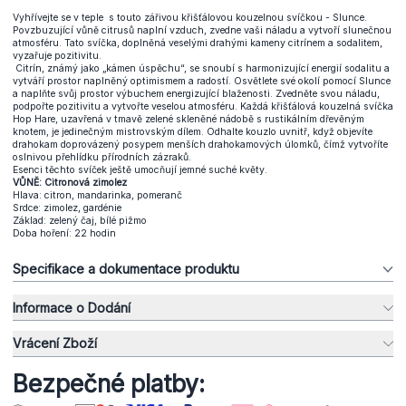
Vyhřívejte se v teple s touto zářivou křišťálovou kouzelnou svíčkou - Slunce.
Povzbuzující vůně citrusů naplní vzduch, zvedne vaši náladu a vytvoří slunečnou
atmosféru. Tato svíčka, doplněná veselými drahými kameny citrínem a sodalitem,
vyzařuje pozitivitu.
Citrín, známý jako „kámen úspěchu“, se snoubí s harmonizující energií sodalitu a
vytváří prostor naplněný optimismem a radostí. Osvětlete své okolí pomocí Slunce
a naplňte svůj prostor výbuchem energizující blaženosti. Zvedněte svou náladu,
podpořte pozitivitu a vytvořte veselou atmosféru. Každá křišťálová kouzelná svíčka
Hop Hare, uzavřená v tmavě zelené skleněné nádobě s rustikálním dřevěným
knotem, je jedinečným mistrovským dílem. Odhalte kouzlo uvnitř, když objevíte
drahokam doprovázený posypem menších drahokamových úlomků, čímž vytvoříte
oslnivou přehlídku přírodních zázraků.
Esenci těchto svíček ještě umocňují jemné suché květy.
VŮNĚ: Citronová zimolez
Hlava: citron, mandarinka, pomeranč
Srdce: zimolez, gardénie
Základ: zelený čaj, bílé pižmo
Doba hoření: 22 hodin
Specifikace a dokumentace produktu
Informace o Dodání
Vrácení Zboží
Bezpečné platby: