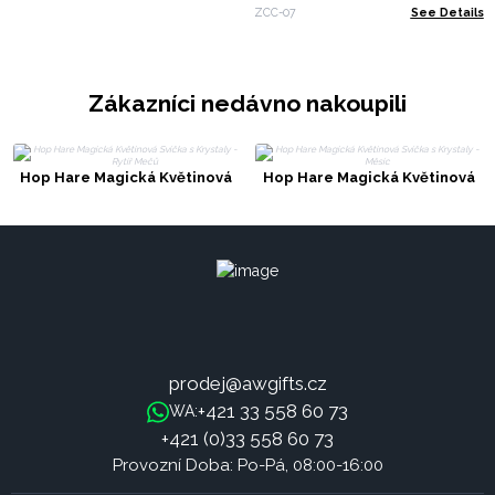
Lev
ZCC-07
See Details
Zákazníci nedávno nakoupili
Hop Hare Magická Květinová
Hop Hare Magická Květinová
Svíčka s Krystaly - Rytíř Mečů
Svíčka s Krystaly - Měsíc
prodej@awgifts.cz
+421 33 558 60 73
WA:
+421 (0)33 558 60 73
Provozní Doba: Po-Pá, 08:00-16:00