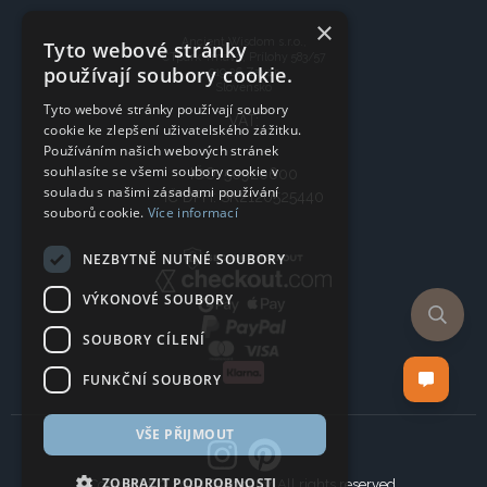
×
Ancient Wisdom s.r.o.,
Tyto webové stránky
CTpark Trnava, Prílohy 583/57
používají soubory cookie.
919 26 Zavar
Slovensko
Tyto webové stránky používají soubory
VAT:
cookie ke zlepšení uživatelského zážitku.
Používáním našich webových stránek
souhlasíte se všemi soubory cookie v
IČO: 50920600
souladu s našimi zásadami používání
IČ DPH: SK2120525440
souborů cookie.
Více informací
NEZBYTNĚ NUTNÉ SOUBORY
VÝKONOVÉ SOUBORY
SOUBORY CÍLENÍ
FUNKČNÍ SOUBORY
VŠE PŘIJMOUT
ZOBRAZIT PODROBNOSTI
Copyright © 2024 Company, All rights reserved.