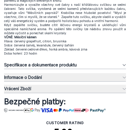
parfému a magických dřevěných knotů.
Harmonizujte a vyvažte všechny své čakry s naší křišťálovou svíčkou se sedmi
čakrami. Tato svíčka, vyrobená ze sedmi kamenů představujících každou čakru,
vyzařuje vůni "Měsíčních paprsků". Krabička nese hluboké poselství: "Mysl je
všechno, čím si myslíš, že se staneš." Zapalte tuto svíčku, abyste sladili a vyvážili
celý váš energetický systém a podpořili holistickou pohodu a vnitřní harmonii.
Když zapálíte svíčku, budete cítit léčivou energii krystalů a uklidňující vůni
speciálně namíchané aroma. Po spálení této svíčky lze nádobu znovu použít a
můžete vyčistit a ponechat skalní krystaly.
VŮNĚ: Měsíční kámen
Hlava: červený grapefruit, citron, brusinka
Srdce: červená šalvěj, levandule, červený šafrán
Základ: červené cedrové dřevo, horká ambra, kávová zrna
Doba hoření: 23 hodin
Specifikace a dokumentace produktu
Informace o Dodání
Vrácení Zboží
Bezpečné platby:
CUSTOMER RATING