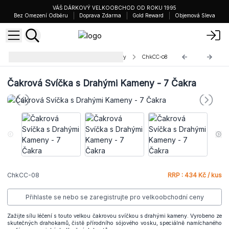
VÁŠ DÁRKOVÝ VELKOOBCHOD OD ROKU 1995
Bez Omezení Odběru
Doprava Zdarma
Gold Reward
Objemová Sleva
Čakrové Svíčky s Drahými Kameny
ChkCC-08
Čakrová Svíčka s Drahými Kameny - 7 Čakra
ChkCC-08
RRP : 434 Kč / kus
Přihlaste se nebo se zaregistrujte pro velkoobchodní ceny
Zažijte sílu léčení s touto velkou čakrovou svíčkou s drahými kameny. Vyrobeno ze
skutečných drahokamů, čistě přírodního sójového vosku, speciálně namíchaného