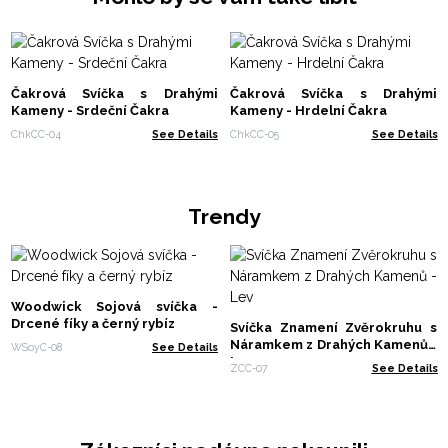
Čakrová Svíčka s Drahými
Čakrová Svíčka s Drahými
Kameny - Srdeční Čakra
Kameny - Hrdelní Čakra
ChkCC-04
See Details
ChkCC-05
See Details
Trendy
Woodwick Sojová svíčka -
Drcené fíky a černý rybíz
Svíčka Znamení Zvěrokruhu s
Náramkem z Drahých Kamenů -
WSoyC-08
See Details
Lev
ZCC-07
See Details