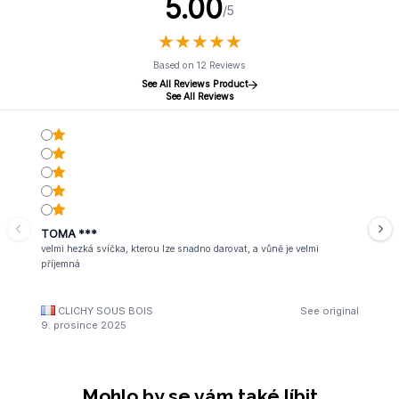
5.00
/5
★
★
★
★
★
★
★
★
★
★
Based on 12 Reviews
See All Reviews Product
See All Reviews
TOMA ***
velmi hezká svíčka, kterou lze snadno darovat, a vůně je velmi
příjemná
CLICHY SOUS BOIS
See original
9. prosince 2025
Mohlo by se vám také líbit