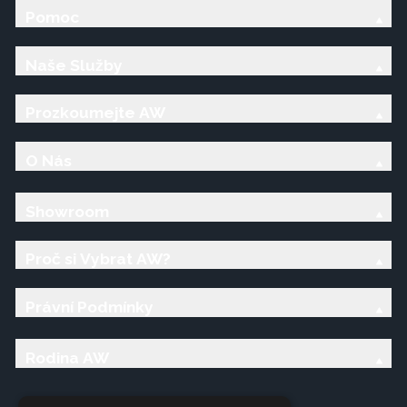
Pomoc
Naše Služby
Prozkoumejte AW
O Nás
Showroom
Proč si Vybrat AW?
Právní Podmínky
Rodina AW