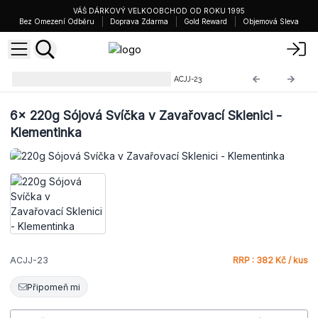
VÁŠ DÁRKOVÝ VELKOOBCHOD OD ROKU 1995
Bez Omezení Odběru
Doprava Zdarma
Gold Reward
Objemová Sleva
Svíčky v Zavařovací Sklenici
ACJJ-23
6x
220g Sójová Svíčka v Zavařovací Sklenici -
Klementinka
ACJJ-23
RRP : 382 Kč / kus
Připomeň mi