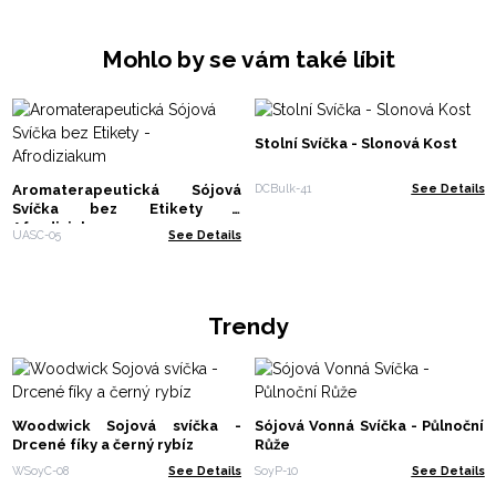
Mohlo by se vám také líbit
Stolní Svíčka - Slonová Kost
Aromaterapeutická Sójová
DCBulk-41
See Details
Svíčka bez Etikety -
Afrodiziakum
UASC-05
See Details
Trendy
Woodwick Sojová svíčka -
Sójová Vonná Svíčka - Půlnoční
Drcené fíky a černý rybíz
Růže
WSoyC-08
See Details
SoyP-10
See Details