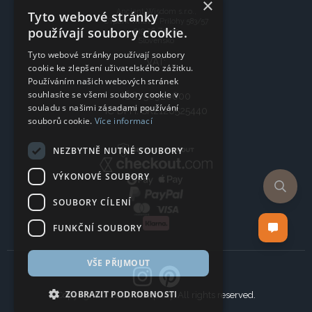
×
Ancient Wisdom s.r.o.,
Tyto webové stránky
CTpark Trnava, Prílohy 583/57
používají soubory cookie.
919 26 Zavar
Slovensko
Tyto webové stránky používají soubory
VAT:
cookie ke zlepšení uživatelského zážitku.
Používáním našich webových stránek
souhlasíte se všemi soubory cookie v
IČO: 50920600
souladu s našimi zásadami používání
IČ DPH: SK2120525440
souborů cookie.
Více informací
NEZBYTNĚ NUTNÉ SOUBORY
VÝKONOVÉ SOUBORY
SOUBORY CÍLENÍ
FUNKČNÍ SOUBORY
VŠE PŘIJMOUT
ZOBRAZIT PODROBNOSTI
Copyright © 2024 Company, All rights reserved.