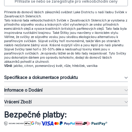
Přihlaste se nebo se zaregistrujte pro velkoobchodní ceny
Přineste do domovů Vašich zákazníků svěžest Lake Districtu s naší řadou Svíček v
Zavařovacích Sklenicích.
Tato krásná řada velkoobchodních Svíček v Zavařovacích Sklenicích je vyrobena z
přírodního sójového vosku a krásných vůní vytvořených ze směsi přírodních
esenciálních olejů a vysoce kvalitních britských parfémových olejů. Tato řada byla
inspirována rustikální krajinou. Také Štítky jsou navrženy v ikonickém stylu.
Věříme, že svíčky ze sójového vosku jsou skvělou ekologickou alternativou k
parafínovým svíčkám. Sójové svíčky hoří rovnoměrně, takže Vám po stranách
nádob nezůstane žádný vosk. Krásně rozptýlí vůni a jsou lepší pro naši planetu.
Sójové Svíčky také hoří o 30-50% déle a neobsahují toxiny které jsou v
parafínových svíčkách. Je opravdu těžké se do této řady nezamilovat. Tyto Svíčky
jsou dokonalým dárkem pro opravdu kohokoliv, dodají do domovů Vašich
zákazníků pohodlí a útulnosti.
Vůně:
jablko, citron, pomerančový květ, růže, hřebíček, vanilka
Specifikace a dokumentace produktu
Informace o Dodání
Vrácení Zboží
Bezpečné platby: