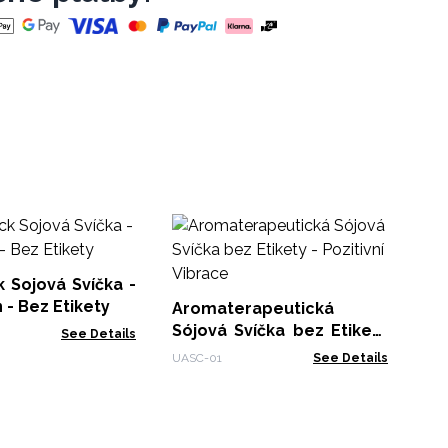
Wo
Dr
- B
 Sojová Svíčka -
UWS
n - Bez Etikety
Aromaterapeutická
Sójová Svíčka bez Etikety
See Details
- Pozitivní Vibrace
UASC-01
See Details