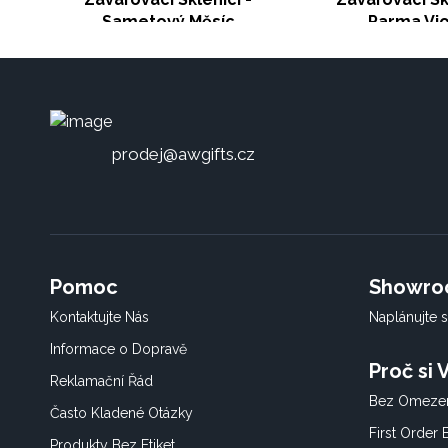
Sametový Měsíc
Parma Vio
prodej@awgifts.cz
Pomoc
Showr
Kontaktujte Nás
Naplánujte s
Informace o Dopravě
Proč si
Reklamační Řád
Bez Omezen
Často Kladené Otázky
First Order
Produkty Bez Etiket