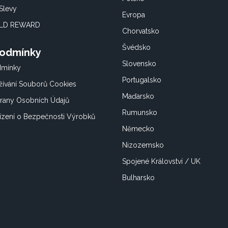
Slevy
Evropa
OLD REWARD
Chorvatsko
Švédsko
Podmínky
Slovensko
dmínky
Portugalsko
ívání Souborů Cookies
Maďarsko
rany Osobních Údajů
Rumunsko
ízení o Bezpečnosti Výrobků
Německo
Nizozemsko
Spojené Království / UK
Bulharsko