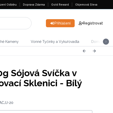
zení Odběru
Doprava Zdarma
Gold Reward
Objemová Sleva
Přihlášení
Registrovat
ahé Kameny
Vonné Tyčinky a Vykuřovadla
Domácnost &
g Sójová Svíčka v
vací Sklenici - Bílý
 ACJJ-20