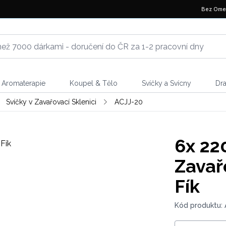
Bez Ome
Aromaterapie
Koupel & Tělo
Svíčky a Svícny
Dr
Svíčky v Zavařovací Sklenici
ACJJ-20
6x
220
Zavařo
Fík
Kód produktu: