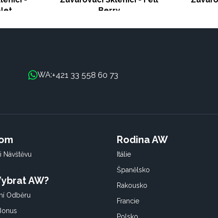
let
Berry
+421 33 558 60 73
WA:
oom
Rodina AW
i Návštěvu
Itálie
Španělsko
 Vybrat AW?
Rakousko
í Odběru
Francie
 Bonus
Polsko