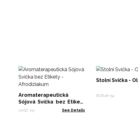
Stolní Svíčka - O
Aromaterapeutická
DCBulk-54
Sójová Svíčka bez Etikety
- Afrodiziakum
UASC-05
See Details