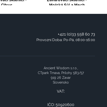
Citrus
Mořská Sůl a Mech
+421 (0)33 558 60 73
Provozní Doba: Po-Pá, 08:00-16:00
Ancient Wisdom s.r.o.,
CTpark Trnava, Prílohy 583/57
919 26 Zavar
Slovensko
VAT:
IČO: 50920600