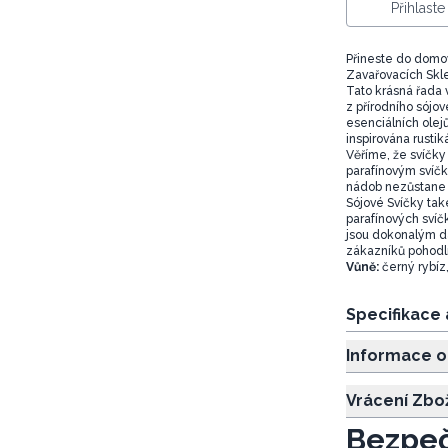
Přihlast
Přineste do domov
Zavařovacích Skle
Tato krásná řada 
z přírodního sójo
esenciálních olej
inspirována rustik
Věříme, že svíčky
parafínovým svíčk
nádob nezůstane žá
Sójové Svíčky také
parafínových svíč
jsou dokonalým d
zákazníků pohodlí 
Vůně:
černý rybíz, 
Specifikace
Informace o
Vrácení Zbo
Bezpeč