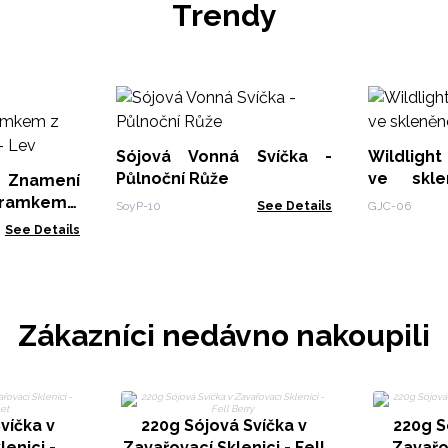
Trendy
Sójová Vonná Svíčka -
Wildligh
Půlnoční Růže
ve skl
namení
Vysoké
áramkem z
SoyP-10
See Details
GJC-06
 - Lev
See Details
Zákazníci nedávno nakoupili
víčka v
220g Sójová Svíčka v
220g S
enici -
Zavařovací Sklenici - Fell
Zavařov