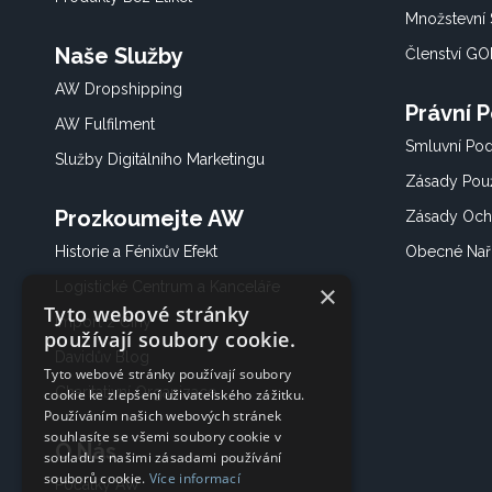
Množstevní 
Naše Služby
Členství G
AW Dropshipping
Právní 
AW Fulfilment
Smluvní Po
Služby Digitálního Marketingu
Zásady Použ
Prozkoumejte AW
Zásady Och
Historie a Fénixův Efekt
Obecné Nař
Logistické Centrum a Kanceláře
×
Tyto webové stránky
Import z Číny
používají soubory cookie.
Davidův Blog
Tyto webové stránky používají soubory
Charitativní Organizace
cookie ke zlepšení uživatelského zážitku.
Používáním našich webových stránek
souhlasíte se všemi soubory cookie v
O Nás
souladu s našimi zásadami používání
souborů cookie.
Více informací
Počátky AW