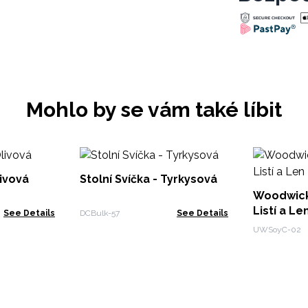
Mohlo by se vám také líbit
livová
Stolní Svíčka - Tyrkysová
Woodwick
Listí a Le
See Details
DCBulk-57
See Details
UWSoyC-02