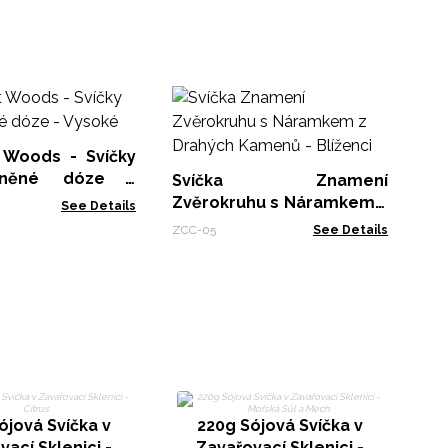
Wo
les
t Woods - Svíčky
WSo
eněné dóze -
Svíčka Znamení
Zvěrokruhu s Náramkem z
See Details
Drahých Kamenů -
ZCC-05
See Details
Blíženci
ójová Svíčka v
220g Sójová Svíčka v
ací Sklenici -
Zavařovací Sklenici -