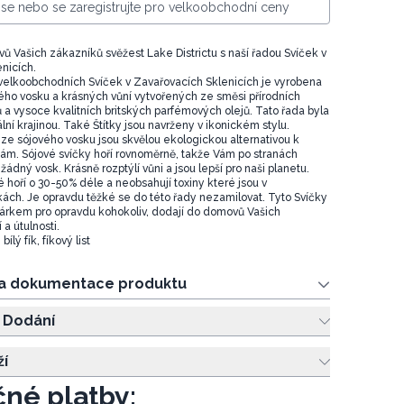
e se nebo se zaregistrujte pro velkoobchodní ceny
ů Vašich zákazníků svěžest Lake Districtu s naší řadou Svíček v
nicích.
velkoobchodních Svíček v Zavařovacích Sklenicích je vyrobena
vého vosku a krásných vůní vytvořených ze směsi přírodních
ů a vysoce kvalitních britských parfémových olejů. Tato řada byla
ální krajinou. Také Štítky jsou navrženy v ikonickém stylu.
 ze sójového vosku jsou skvělou ekologickou alternativou k
ám. Sójové svíčky hoří rovnoměrně, takže Vám po stranách
dný vosk. Krásně rozptýlí vůni a jsou lepší pro naši planetu.
 hoří o 30-50% déle a neobsahují toxiny které jsou v
kách. Je opravdu těžké se do této řady nezamilovat. Tyto Svíčky
árkem pro opravdu kohokoliv, dodají do domovů Vašich
a útulnosti.
bílý fík, fíkový list
 a dokumentace produktu
 Dodání
ží
né platby: