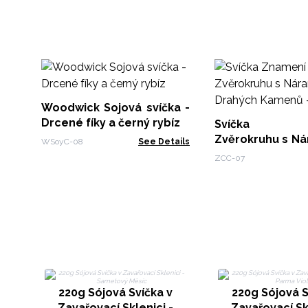
Woodwick Sojová svíčka -
Drcené fíky a černý rybíz
Svíčka Z
Zvěrokruhu s N
WSoyC-08
See Details
Drahých Kamenů
ZCC-07
220g Sójová Svíčka v
220g Sójová S
Zavařovací Sklenici -
Zavařovací Skl