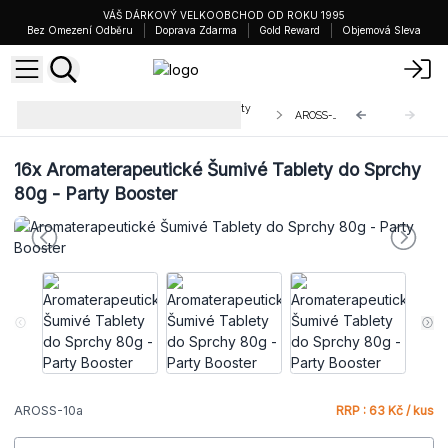
VÁŠ DÁRKOVÝ VELKOOBCHOD OD ROKU 1995
Bez Omezení Odběru
Doprava Zdarma
Gold Reward
Objemová Sleva
Aromaterapeutické Šumivé Tablety
AROSS-10a
do Sprchy
16x
Aromaterapeutické Šumivé Tablety do Sprchy
80g - Party Booster
AROSS-10a
RRP : 63 Kč / kus