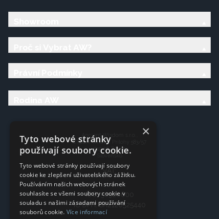
Showroom
Proč si Vybrat AW?
Právní Podmínky
Rodina AW
×
Ancient Wisdom s.r.o.,
Tyto webové stránky
CTpark Trnava, Prílohy 583/57
používají soubory cookie.
919 26 Zavar
Slovensko
Tyto webové stránky používají soubory
VAT:
cookie ke zlepšení uživatelského zážitku.
Používáním našich webových stránek
souhlasíte se všemi soubory cookie v
IČO: 50920600
souladu s našimi zásadami používání
IČ DPH: SK2120525440
souborů cookie.
Více informací