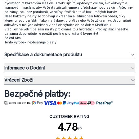
hydratačním kakaovým máslem, změkčujícím jojobovým olejem, avokádovým a
mangovým máslem, aby Vaše rty zůstali jemné a předcházeli popraskání. Všechny
balzámy jsou bez parabenů, vazelíny, ftalátů a také bez umělých barviv.
Naše balzámy na rty se dodávají v krásném a jedinečném fóliovém obalu, díky
kterému jsou perfektní jako malý dárek pro Vás nebo Vaše zákazníky. Jsou ručně
odlévány v malých dávkách v našich výrobních halách v Sheffieldu.
Stačí jemně vetřít balzám na rty pro okamžitou hydrataci. Před aplikací našeho
balzámu doporučujeme použít peeling pro krásně kypré rty!
Balení 6ks
Tento výrobek neobsahuje plasty.
Specifikace a dokumentace produktu
Informace o Dodání
Vrácení Zboží
Bezpečné platby:
CUSTOMER RATING
4.78
/5
★
★
★
★
★
★
★
★
★
★