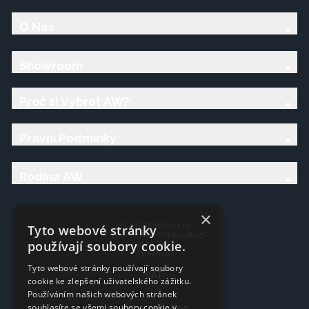
O Nás
Showroom
Proč si Vybrat AW?
Právní Podmínky
Rodina AW
×
Ancient Wisdom s.r.o.,
Tyto webové stránky
CTpark Trnava, Prílohy 583/57
používají soubory cookie.
919 26 Zavar
Slovensko
Tyto webové stránky používají soubory
VAT:
cookie ke zlepšení uživatelského zážitku.
Používáním našich webových stránek
souhlasíte se všemi soubory cookie v