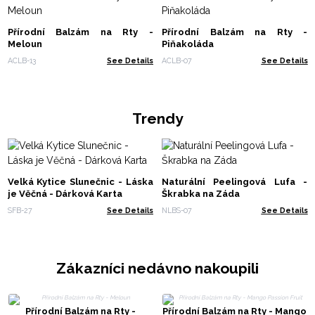
Přírodní Balzám na Rty -
Přírodní Balzám na Rty -
Meloun
Piňakoláda
ACLB-13
See Details
ACLB-07
See Details
Trendy
Velká Kytice Slunečnic - Láska
Naturální Peelingová Lufa -
je Věčná - Dárková Karta
Škrabka na Záda
SFB-27
See Details
NLBS-07
See Details
Zákazníci nedávno nakoupili
Přírodní Balzám na Rty -
Přírodní Balzám na Rty - Mango