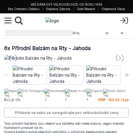
VÁŠ DÁRKOVÝ VELKOOBCHOD OD ROKU 1995
Bez Omezení Odběru
Doprava Zdarma
Gold Reward
Objemová Sleva
Přírodní Balzámy na Rty
ACLB-03
6x
Přírodní Balzám na Rty - Jahoda
Vegan
Gift Packaging
Handmade
Made In UK
Organic
Small Batch
ACLB-03
RRP : 160 Kč / kus
Přihlaste se nebo se zaregistrujte pro velkoobchodní ceny
Tyto přírodní balzámy jsou ideální pro každého kdo hledá krásný, vegan-friendly
hydratační produkt na rty.
Vysoce kvalitní vonné oleje byli smíchány s výživným bambuckým máslem,