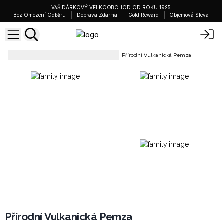
VÁŠ DÁRKOVÝ VELKOOBCHOD OD ROKU 1995
Bez Omezení Odběru
Doprava Zdarma
Gold Reward
Objemová Sleva
Krása & Koupelnové Doplňky
Přírodní Vulkanická Pemza
Přírodní Vulkanická Pemza