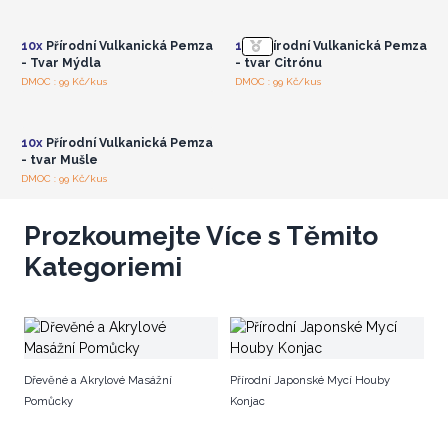
velkoobchodní ceny
velkoobchodní ceny
10x
Přírodní Vulkanická Pemza
10x
Přírodní Vulkanická Pemza
- Tvar Mýdla
- tvar Citrónu
Přihlaste se nebo se
DMOC : 99 Kč/kus
DMOC : 99 Kč/kus
zaregistrujte pro
velkoobchodní ceny
10x
Přírodní Vulkanická Pemza
- tvar Mušle
DMOC : 99 Kč/kus
Prozkoumejte Více s Těmito
Kategoriemi
Př
Dřevěné a Akrylové Masážní
Přírodní Japonské Mycí Houby
Pomůcky
Konjac