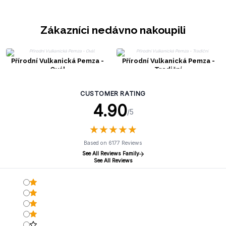
Zákazníci nedávno nakoupili
Přírodní Vulkanická Pemza -
Přírodní Vulkanická Pemza -
Ovál
Tradiční
CUSTOMER RATING
4.90
/5
★
★
★
★
★
★
★
★
★
★
Based on 6177 Reviews
See All Reviews Family
See All Reviews