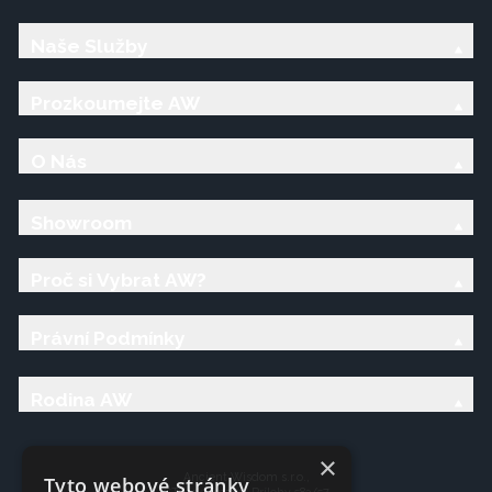
Naše Služby
Prozkoumejte AW
O Nás
Showroom
Proč si Vybrat AW?
Právní Podmínky
Rodina AW
×
Ancient Wisdom s.r.o.,
Tyto webové stránky