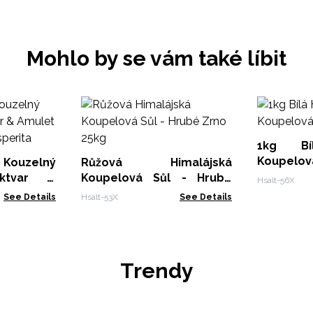
Mohlo by se vám také líbit
1kg Bíl
Koupelov
 Kouzelný
Růžová Himalájská
ektvar &
Koupelová Sůl - Hrubé
Hsalt-56X
turínu -
Zrno 25kg
See Details
Hsalt-53X
See Details
Trendy