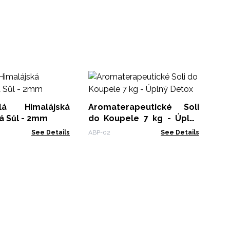
Ar
d
De
á Himalájská
Aromaterapeutické Soli
ABP
á Sůl - 2mm
do Koupele 7 kg - Úplný
Detox
See Details
ABP-02
See Details