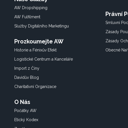
AW Dropshipping
Právní 
AW Fulfilment
Smluvní Po
Služby Digitálního Marketingu
Zásady Použ
Prozkoumejte AW
Zásady Och
Historie a Fénixův Efekt
Obecné Nař
Logistické Centrum a Kanceláře
Import z Číny
Davidův Blog
Charitativní Organizace
O Nás
Počátky AW
Etický Kodex