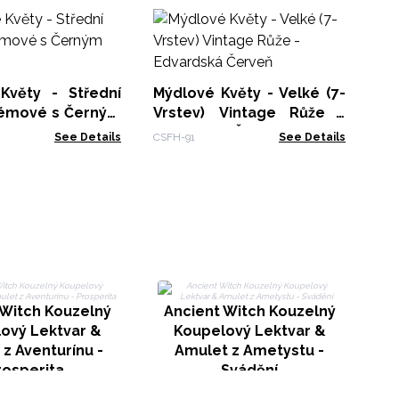
Mý
Rů
CSF
Květy - Střední
Mýdlové Květy - Velké (7-
é s Černým
Vrstev) Vintage Růže -
Edvardská Červeň
See Details
CSFH-91
See Details
 Witch Kouzelný
Ancient Witch Kouzelný
A
ový Lektvar &
Koupelový Lektvar &
z Aventurínu -
Amulet z Ametystu -
rosperita
Svádění