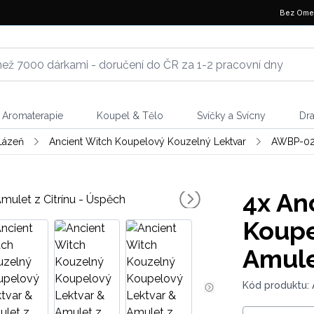
Bez Ome
Aromaterapie
Koupel & Tělo
Svíčky a Svícny
Dr
Lázeň
Ancient Witch Koupelový Kouzelný Lektvar
AWBP-0
4x
Anc
Koupe
Amule
Kód produktu: