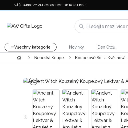
VÁŠ DÁRKOVÝ VELKOOBCHOD OD ROKU 1995
Všechny kategorie
Novinky
Den Otců
Nebeská Koupel
Koupelové Soli a Květinová 