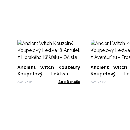
Ancient Witch Kouzelný
Ancient Witch
Koupelový Lektvar &
Koupelový L
Amulet z Horského
Amulet z Aven
AWBP-01
See Details
AWBP-04
Křišťálu - Očista
Prosperita