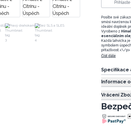
Přihlast
Posilte své zákaz
směsí navrženou 
stů
Pravý drahokam
Bez SLS a SLES
ideální doplněk p
Vyrobeno z
Himal
esenciálním ol
Každá lahvička j
symbolem úspěchu,
přitažlivost.<\/p>
Číst dále
Specifikace
Informace o
Vrácení Zbo
Bezpeč