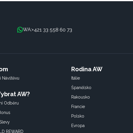
+421 33 558 60 73
WA:
oom
Rodina AW
i Návštěvu
Itálie
Španělsko
 Vybrat AW?
Rakousko
í Odběru
Francie
 Bonus
Polsko
Slevy
Evropa
OLD REWARD