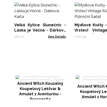
Velká Kytice Slunečnic -
Mýdlové Květy -
Láska je Věčná - Dárková
Vrstev) Vinta
Karta
Půlnoční Šarlat
SFB-27
See Details
CSFH-98
Ancient Witch Kouzelný
Ancient Witch 
Koupelový Lektvar &
Koupelový Le
Amulet z Aventurínu -
Amulet z Ho
Prosperita
Křišťálu - O