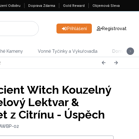
zení Odběru
Doprava Zdarma
Gold Reward
Objemová Sleva
Přihlášení
Registrovat
ahé Kameny
Vonné Tyčinky a Vykuřovadla
Domácnost &
2
ient Witch Kouzelný
lový Lektvar &
t z Citrínu - Úspěch
 AWBP-02