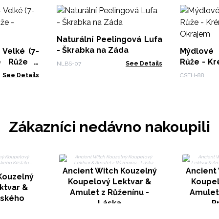
Naturální Peelingová Lufa
- Škrabka na Záda
 Velké (7-
Mýdlové 
ge Růže -
Růže - Krémov
NLBS-07
See Details
Okrajem
See Details
CSFH-88
Zákazníci nedávno nakoupili
Ancient Witch Kouzelný
Ancient
Kouzelný
Koupelový Lektvar &
Koupel
ktvar &
Amulet z Růženínu -
Amulet 
rského
Láska
P
čista