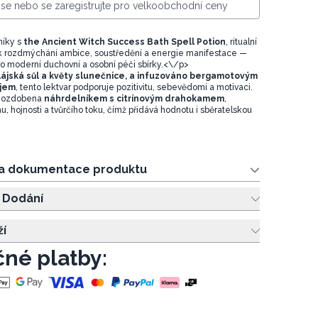
e se nebo se zaregistrujte pro velkoobchodní ceny
níky s
the Ancient Witch Success Bath Spell Potion
, ritualní
k rozdmýchání ambice, soustředění a energie manifestace —
ro moderní duchovní a osobní péči sbírky.<\/p>
ájská sůl a květy slunečnice, a infuzováno bergamotovým
ejem
, tento lektvar podporuje pozitivitu, sebevědomí a motivaci.
e ozdobena
náhrdelníkem s citrínovým drahokamem
,
 hojnosti a tvůrčího toku, čímž přidává hodnotu i sběratelskou
 a dokumentace produktu
 Dodání
ží
né platby: