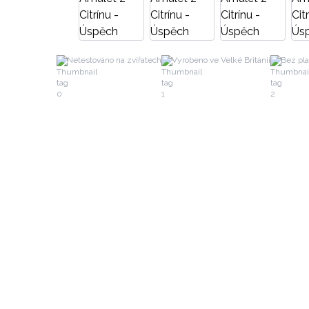
Netestováno na zvířatech
Vyrobeno ve Velké Británii
Bez pla