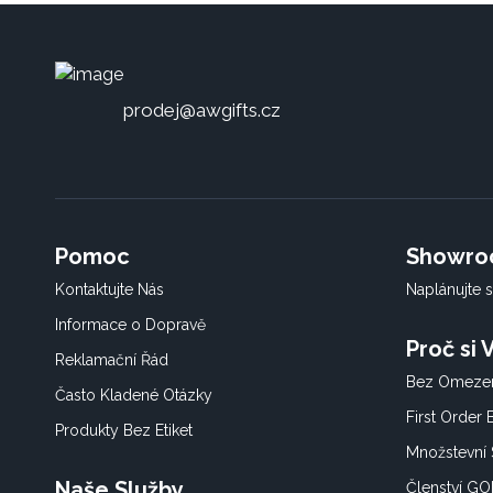
prodej@awgifts.cz
Pomoc
Showr
Kontaktujte Nás
Naplánujte s
Informace o Dopravě
Proč si
Reklamační Řád
Bez Omezen
Často Kladené Otázky
First Order
Produkty Bez Etiket
Množstevní 
Naše Služby
Členství G