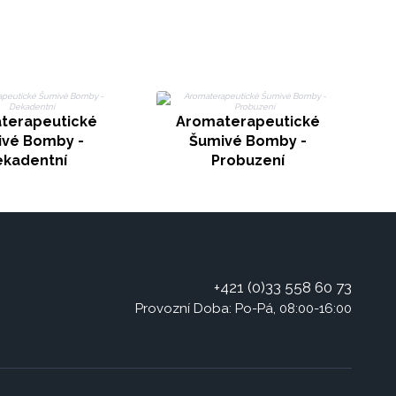
terapeutické
Aromaterapeutické
vé Bomby -
Šumivé Bomby -
kadentní
Probuzení
+421 (0)33 558 60 73
Provozní Doba: Po-Pá, 08:00-16:00