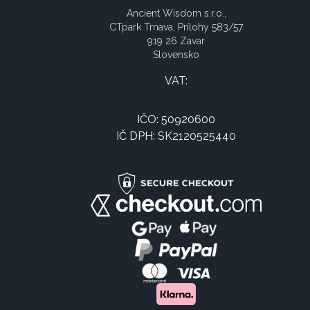
Ancient Wisdom s.r.o.,
CTpark Trnava, Prílohy 583/57
919 26 Zavar
Slovensko
VAT:
IČO: 50920600
IČ DPH: SK2120525440