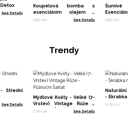
 Detox
Koupelová bomba s
Šumiv
esenciálním olejem -
Esenciáln
See Details
Ylang Ylang a zázvor
a Eukalyp
EBB-08a
See Details
EBB-07a
Trendy
- Střední
Naturální
- Škrabka
Mýdlové Květy - Velké (7-
Vrstev) Vintage Růže -
See Details
NLBS-07
Půlnoční Šarlat
CSFH-98
See Details