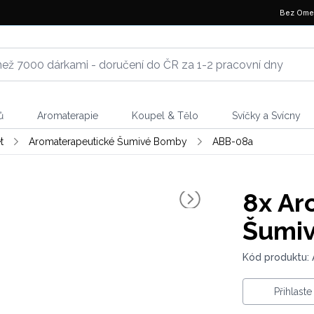
Bez Ome
ů
Aromaterapie
Koupel & Tělo
Svíčky a Svícny
t
Aromaterapeutické Šumivé Bomby
ABB-08a
8x
Ar
Šumiv
Kód produktu:
Přihlast