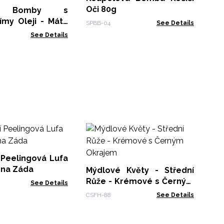
Oči 80g
é Bomby s
ímy Oleji - Máta
SPBB-04
See Details
tus
See Details
Dá
Kv
- 
 Peelingová Lufa
GSF
 na Záda
Mýdlové Květy - Střední
Růže - Krémové s Černým
See Details
Okrajem
CSFH-88
See Details