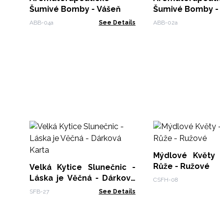
Šumivé Bomby - Vášeň
Šumivé Bomby -
ABB-04a
See Details
ABB-02a
Mýdlové Květy 
Růže - Ružové
Velká Kytice Slunečnic -
Láska je Věčná - Dárková
CSFH-08
Karta
SFB-27
See Details