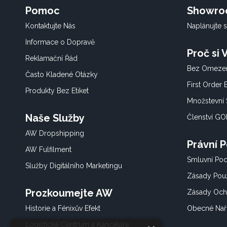
Pomoc
Showr
Kontaktujte Nás
Naplánujte s
Informace o Dopravě
Proč si
Reklamační Řád
Bez Omezen
Často Kladené Otázky
First Order
Produkty Bez Etiket
Množstevní 
Naše Služby
Členství G
AW Dropshipping
Právní 
AW Fulfilment
Smluvní Po
Služby Digitálního Marketingu
Zásady Použ
Prozkoumejte AW
Zásady Och
Historie a Fénixův Efekt
Obecné Nař
Logistické Centrum a Kanceláře