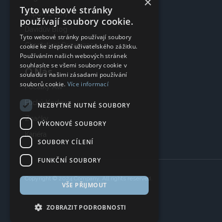
×
Tyto webové stránky
Import z Číny
používají soubory cookie.
Davidův Blog
Tyto webové stránky používají soubory
Charitativní Organizace
cookie ke zlepšení uživatelského zážitku.
Používáním našich webových stránek
souhlasíte se všemi soubory cookie v
O Nás
souladu s našimi zásadami používání
souborů cookie.
Více informací
Počátky AW
Etický Kodex
NEZBYTNĚ NUTNÉ SOUBORY
Značky
VÝKONOVÉ SOUBORY
Kariéra
SOUBORY CÍLENÍ
FUNKČNÍ SOUBORY
Copyright © 2024 Company, All rights reserved.
VŠE PŘIJMOUT
ZOBRAZIT PODROBNOSTI