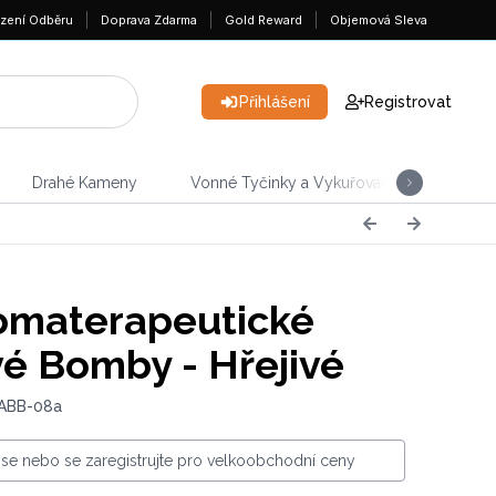
zení Odběru
Doprava Zdarma
Gold Reward
Objemová Sleva
Přihlášení
Registrovat
Drahé Kameny
Vonné Tyčinky a Vykuřovadla
Domá
omaterapeutické
é Bomby - Hřejivé
 ABB-08a
e se nebo se zaregistrujte pro velkoobchodní ceny