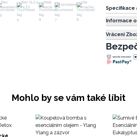
Bez
Bez SLS a
Malá
bílá
Udržitelné
parabenů
SLES
šarže
značka
Specifikace
Informace o
Vrácení Zbo
Bezpeč
Mohlo by se vám také líbit
cké