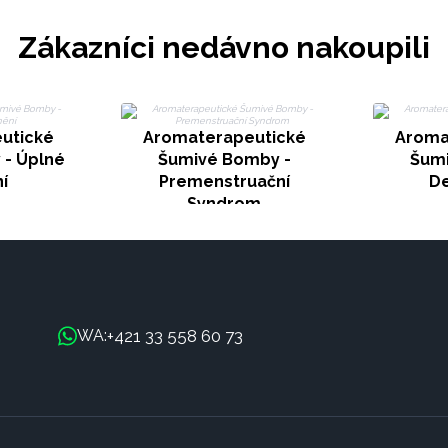
Zákazníci nedávno nakoupili
utické
Aromaterapeutické
Aroma
- Úplné
Šumivé Bomby -
Šumi
í
Premenstruační
De
Syndrom
+421 33 558 60 73
WA: