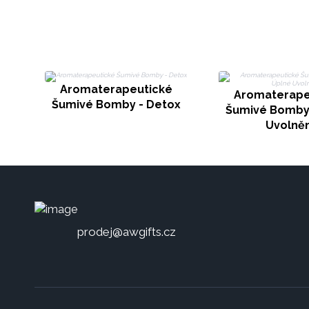
Aromaterapeutické
Aromaterape
Šumivé Bomby - Detox
Šumivé Bomby 
Uvolněn
prodej@awgifts.cz