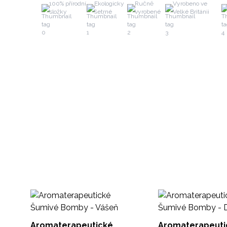
100% přírodní
Ekologicky
Ručně
Vyrobeno ve
složky
šetrné
vyrobené
Velké Británii
Aromaterapeutické
Aromaterapeuti