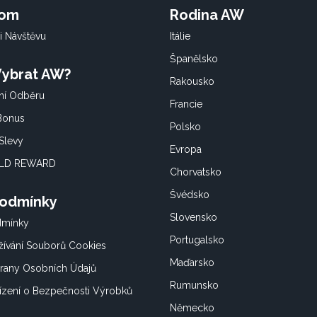
oom
Rodina AW
i Návštěvu
Itálie
Španělsko
 Vybrat AW?
Rakousko
í Odběru
Francie
 Bonus
Polsko
Slevy
Evropa
OLD REWARD
Chorvatsko
Švédsko
Podmínky
Slovensko
dmínky
Portugalsko
ívání Souborů Cookies
Maďarsko
rany Osobních Údajů
Rumunsko
ízení o Bezpečnosti Výrobků
Německo