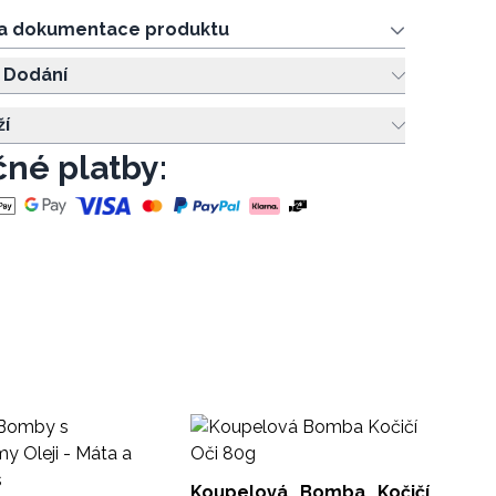
 a dokumentace produktu
 Dodání
ží
né platby:
Ko
- C
Koupelová Bomba Kočičí
SKB