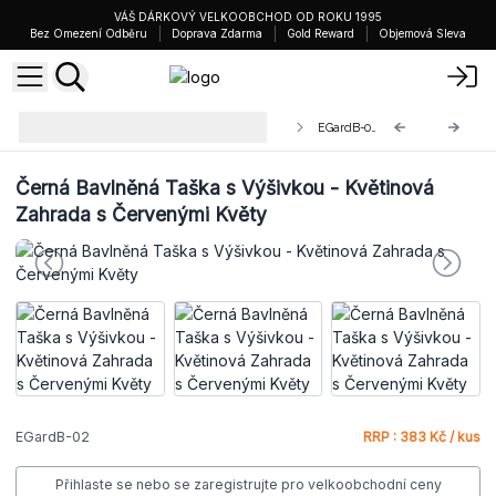
VÁŠ DÁRKOVÝ VELKOOBCHOD OD ROKU 1995
Bez Omezení Odběru
Doprava Zdarma
Gold Reward
Objemová Sleva
Agnes+Cat Embroidered Cotton
EGardB-02
Bags
Černá Bavlněná Taška s Výšivkou - Květinová
Zahrada s Červenými Květy
EGardB-02
RRP : 383 Kč / kus
Přihlaste se nebo se zaregistrujte pro velkoobchodní ceny