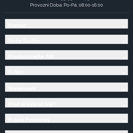
Provozní Doba: Po-Pá, 08:00-16:00
Pomoc
Naše Služby
Prozkoumejte AW
O Nás
Showroom
Proč si Vybrat AW?
Právní Podmínky