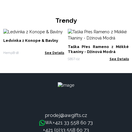
Trendy
Ledvinka z Konope & Bavlny
Taška Přes Rameno z Měkké
Tkaniny - Džínová Modrá
HempB-18
See Details
SBST-02
See Details
prodej@awgifts.cz
+421 33 558 60 73
WA:
+421 (0)33 558 60 73