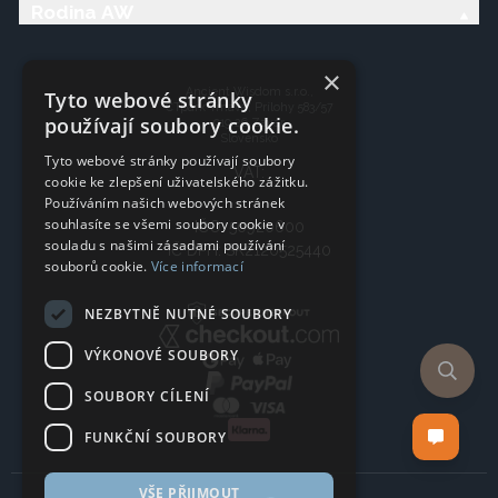
Rodina AW
×
Ancient Wisdom s.r.o.,
Tyto webové stránky
CTpark Trnava, Prílohy 583/57
používají soubory cookie.
919 26 Zavar
Slovensko
Tyto webové stránky používají soubory
VAT:
cookie ke zlepšení uživatelského zážitku.
Používáním našich webových stránek
souhlasíte se všemi soubory cookie v
IČO: 50920600
souladu s našimi zásadami používání
IČ DPH: SK2120525440
souborů cookie.
Více informací
NEZBYTNĚ NUTNÉ SOUBORY
VÝKONOVÉ SOUBORY
SOUBORY CÍLENÍ
FUNKČNÍ SOUBORY
VŠE PŘIJMOUT