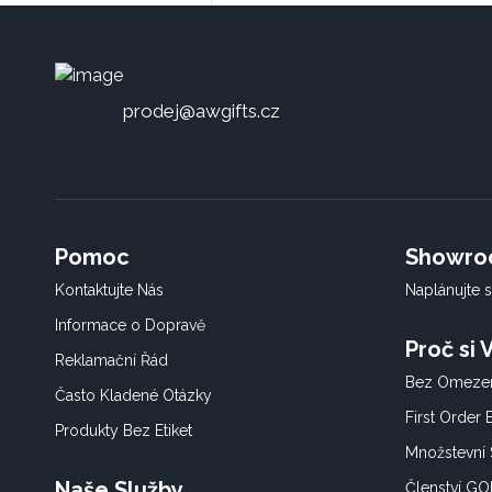
prodej@awgifts.cz
Pomoc
Showr
Kontaktujte Nás
Naplánujte s
Informace o Dopravě
Proč si
Reklamační Řád
Bez Omezen
Často Kladené Otázky
First Order
Produkty Bez Etiket
Množstevní 
Naše Služby
Členství G