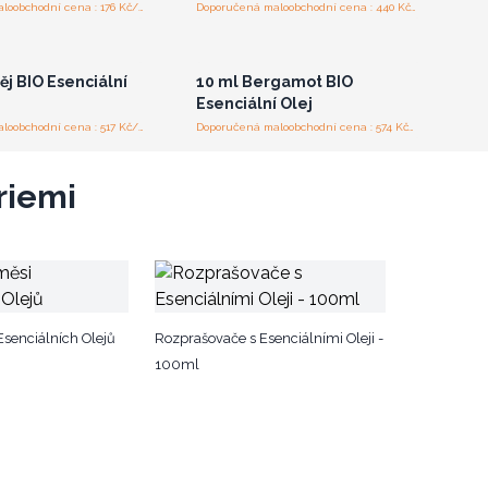
Doporučená maloobchodní cena : 176 Kč/kus
Doporučená maloobchodní cena : 440 Kč/kus
laste se nebo se
Přihlaste se nebo se
registrujte pro
zaregistrujte pro
koobchodní ceny
velkoobchodní ceny
ěj BIO Esenciální
10 ml Bergamot BIO
Esenciální Olej
Doporučená maloobchodní cena : 517 Kč/kus
Doporučená maloobchodní cena : 574 Kč/kus
riemi
senciálních Olejů
Rozprašovače s Esenciálními Oleji -
100ml