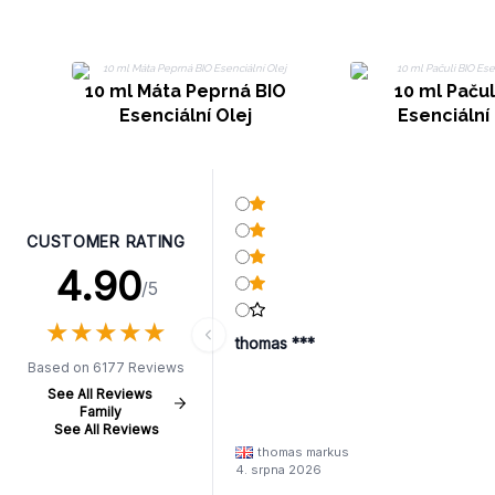
10 ml Máta Peprná BIO
10 ml Pačul
Esenciální Olej
Esenciální 
CUSTOMER RATING
4.90
/5
★
★
★
★
★
★
★
★
★
★
thomas ***
Based on 6177 Reviews
See All Reviews
Family
See All Reviews
thomas markus
4. srpna 2026