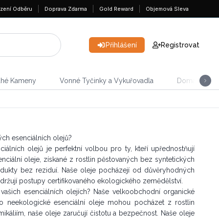
zení Odběru
Doprava Zdarma
Gold Reward
Objemová Sleva
Přihlášení
Registrovat
ahé Kameny
Vonné Tyčinky a Vykuřovadla
Domácnost &
ch esenciálních olejů?
lních olejů je perfektní volbou pro ty, kteří upřednostňují
nciální oleje, získané z rostlin pěstovaných bez syntetických
produkty bez reziduí. Naše oleje pocházejí od důvěryhodných
održují postupy certifikovaného ekologického zemědělství.
 vašich esenciálních olejích? Naše velkoobchodní organické
mco neekologické esenciální oleje mohou pocházet z rostlin
áliím, naše oleje zaručují čistotu a bezpečnost. Naše oleje