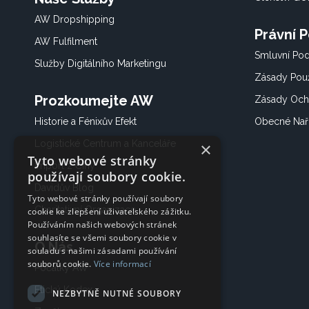
AW Dropshipping
Právní 
AW Fulfilment
Smluvní Po
Služby Digitálního Marketingu
Zásady Použ
Prozkoumejte AW
Zásady Och
Historie a Fénixův Efekt
Obecné Nař
Logistické Centrum a Kanceláře
×
Tyto webové stránky
Import z Číny
používají soubory cookie.
Davidův Blog
Tyto webové stránky používají soubory
Charitativní Organizace
cookie ke zlepšení uživatelského zážitku.
Používáním našich webových stránek
souhlasíte se všemi soubory cookie v
O Nás
souladu s našimi zásadami používání
souborů cookie.
Více informací
Počátky AW
Etický Kodex
NEZBYTNĚ NUTNÉ SOUBORY