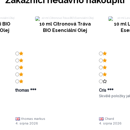
Zákazníci nedávno nakoupili
i BIO
10 ml Citronová Tráva
10 ml 
Olej
BIO Esenciální Olej
Esen
thomas ***
Cris ***
Skvělé položky ja
thomas markus
Chard
4. srpna 2026
4. srpna 2026