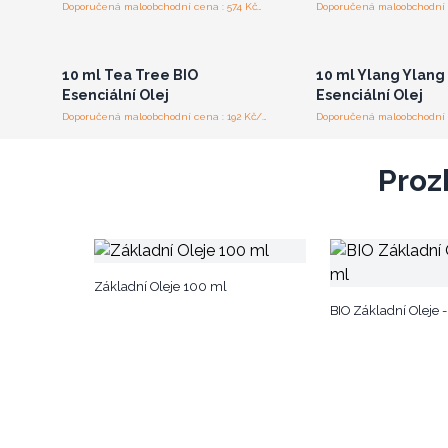
Doporučená maloobchodní cena : 574 Kč/kus
Přihlaste se nebo se
Přihlaste se ne
zaregistrujte pro
zaregistrujte 
velkoobchodní ceny
velkoobchodní 
10 ml Tea Tree BIO
10 ml Ylang Ylang
Esenciální Olej
Esenciální Olej
Doporučená maloobchodní cena : 192 Kč/kus
Proz
Základní Oleje 100 ml
BIO Základní Oleje 