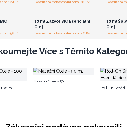
Doporučená maloobchodní cena : 364 Kč/kus
Doporučená maloobchodní cena : 88 Kč/kus
bo se
Přihlaste se nebo se
Přih
pro
zaregistrujte pro
za
ceny
velkoobchodní ceny
vel
 BIO
10 ml Zázvor BIO Esenciální
10 ml Šalv
Olej
Olej
Doporučená maloobchodní cena : 456 Kč/kus
Doporučená maloobchodní cena : 421 Kč/kus
koumejte Více s Těmito Katego
Masážní Oleje - 50 ml
- 100 ml
Roll-On Směsi E