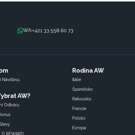
+421 33 558 60 73
WA:
oom
Rodina AW
i Návštěvu
Itálie
Španělsko
 Vybrat AW?
Rakousko
í Odběru
Francie
 Bonus
Polsko
Slevy
Evropa
OLD REWARD