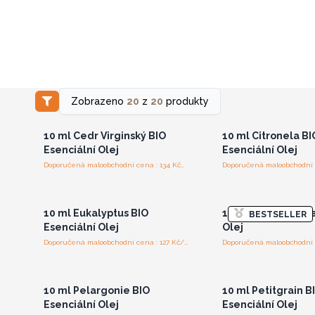
Přihlaste se nebo se
Přihlaste se ne
Zobrazeno
20
z
20
produkty
zaregistrujte pro
zaregistrujte 
velkoobchodní ceny
velkoobchodní 
10 ml Cedr Virginský BIO
10 ml Citronela BI
Esenciální Olej
Esenciální Olej
Doporučená maloobchodní cena : 134 Kč/kus
Přihlaste se nebo se
Přihlaste se ne
zaregistrujte pro
zaregistrujte 
velkoobchodní ceny
velkoobchodní 
10 ml Eukalyptus BIO
10 ml Grep BIO Ese
BESTSELLER
Esenciální Olej
Olej
Doporučená maloobchodní cena : 127 Kč/kus
Přihlaste se nebo se
Přihlaste se ne
zaregistrujte pro
zaregistrujte 
velkoobchodní ceny
velkoobchodní 
10 ml Pelargonie BIO
10 ml Petitgrain B
Esenciální Olej
Esenciální Olej