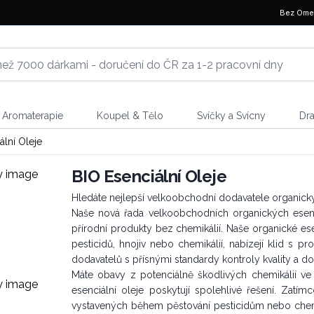
Bez Ome
Aromaterapie
Koupel & Tělo
Svíčky a Svícny
Dr
ální Oleje
BIO Esenciální Oleje
Hledáte nejlepší velkoobchodní dodavatele organický
Naše nová řada velkoobchodních organických esenciá
přírodní produkty bez chemikálií. Naše organické ese
pesticidů, hnojiv nebo chemikálií, nabízejí klid s 
dodavatelů s přísnými standardy kontroly kvality a d
Máte obavy z potenciálně škodlivých chemikálií ve
esenciální oleje poskytují spolehlivé řešení. Zatí
vystavených během pěstování pesticidům nebo chemik