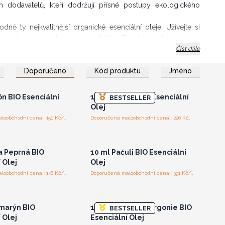
 dodavatelů, kteří dodržují přísné postupy ekologického
ě ty nejkvalitnější organické esenciální oleje. Užívejte si
te vystavení nežádoucím chemikáliím. Prozkoumejte naši řadu
ejich přirozenou dobrotu.
Číst dále
ště dnes a nabídněte svým zákazníkům výběr čistých
laste se nebo se
Přihlaste se nebo se
Doporučeno
Kód produktu
Jméno
registrujte pro
zaregistrujte pro
koobchodní ceny
velkoobchodní ceny
ón BIO Esenciální
10 ml Cyprus BIO Esenciální
BESTSELLER
Olej
Doporučená maloobchodní cena : 150 Kč/kus
Doporučená maloobchodní cena : 226 Kč/kus
laste se nebo se
Přihlaste se nebo se
registrujte pro
zaregistrujte pro
koobchodní ceny
velkoobchodní ceny
a Peprná BIO
10 ml Pačuli BIO Esenciální
 Olej
Olej
Doporučená maloobchodní cena : 176 Kč/kus
Doporučená maloobchodní cena : 391 Kč/kus
laste se nebo se
Přihlaste se nebo se
registrujte pro
zaregistrujte pro
koobchodní ceny
velkoobchodní ceny
marýn BIO
10 ml Růže a Pelargonie BIO
BESTSELLER
 Olej
Esenciální Olej