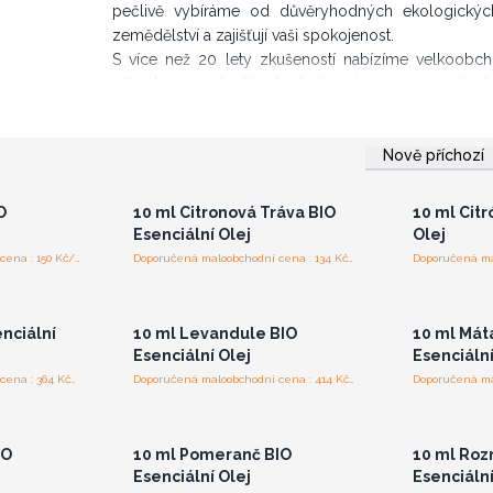
pečlivě vybíráme od důvěryhodných ekologických
zemědělství a zajišťují vaši spokojenost.
S více než 20 lety zkušeností nabízíme velkoobchodn
výhod vysoce kvalitních olejů a zároveň minimalizuj
organických esenciálních olejů ještě dnes a zažijte j
Objednejte si organické esenciální oleje je
bo se
Přihlaste se nebo se
Přih
Nově příchozí
aromaterapeutických olejů.
pro
zaregistrujte pro
za
ceny
velkoobchodní ceny
vel
O
10 ml Citronová Tráva BIO
10 ml Citr
Esenciální Olej
Olej
Doporučená maloobchodní cena : 150 Kč/kus
Doporučená maloobchodní cena : 134 Kč/kus
bo se
Přihlaste se nebo se
Přih
pro
zaregistrujte pro
za
ceny
velkoobchodní ceny
vel
nciální
10 ml Levandule BIO
10 ml Mát
Esenciální Olej
Esenciální
Doporučená maloobchodní cena : 364 Kč/kus
Doporučená maloobchodní cena : 414 Kč/kus
bo se
Přihlaste se nebo se
Přih
pro
zaregistrujte pro
za
ceny
velkoobchodní ceny
vel
IO
10 ml Pomeranč BIO
10 ml Roz
Esenciální Olej
Esenciální